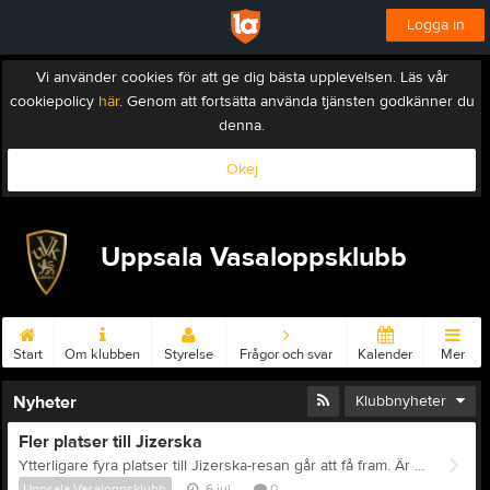
Logga in
Vi använder cookies för att ge dig bästa upplevelsen. Läs vår
cookiepolicy
här
. Genom att fortsätta använda tjänsten godkänner du
denna.
Okej
Uppsala Vasaloppsklubb
Start
Om klubben
Styrelse
Frågor och svar
Kalender
Mer
Nyheter
Klubbnyheter
Fler platser till Jizerska
Ytterligare fyra platser till Jizerska-resan går att få fram. Är du intresserad? Mejla Olof på olny@telia.com.
Uppsala Vasaloppsklubb
6 jul
0