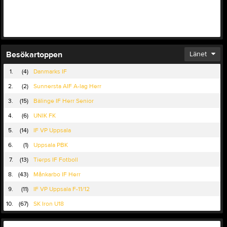
Besökartoppen
Länet
1.
(4)
Danmarks IF
2.
(2)
Sunnersta AIF A-lag Herr
3.
(15)
Bälinge IF Herr Senior
4.
(6)
UNIK FK
5.
(14)
IF VP Uppsala
6.
(1)
Uppsala PBK
7.
(13)
Tierps IF Fotboll
8.
(43)
Månkarbo IF Herr
9.
(11)
IF VP Uppsala F-11/12
10.
(67)
SK Iron U18