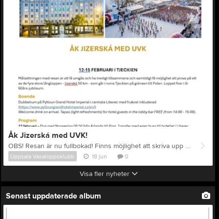
Åk Jizerská med UVK!
OBS! Resan är nu fullbokad! Finns möjlighet att skriva upp sig på reservlista. Se inbjudan för mer info. Inbjudan finns även i PDF-format under "Dokument" här på hemsidan.
Uppsala Vasaloppsklubb
18 jun
0
Visa fler nyheter
Senast uppdaterade album