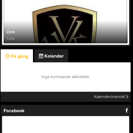
UVK
1 bild
Kalender
På gång
Inga kommande aktiviteter
Kalenderöversikt
Facebook