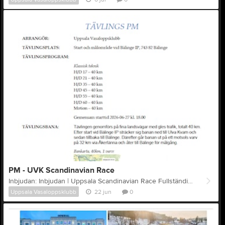
PM - UVK Scandinavian Race
Inbjudan: Inbjudan | Uppsala Scandinavian Race Fullständigt PM med bankarta: PM | UVK Scandinavian Race ARRANGÖR: Uppsala Vasaloppsklubb TÄVLINGSPLATS: Start och målområde vid Bälinge IP, 743 82 Bälinge TÄVLINGSPROGRAM: Klassisk teknik H/D 17 – 40 km H/D 21 – 40 km H/D 35 – 40 km H/D 45 – 40 km H/D 55 – 40 km H/D 60 – 40 km Motion – 40 km Gemensam starttid 2026-06-27 kl. 18.00 TÄVLINGSBANA: Tävlingen genomförs på fina landsvägar med gles trafik, totalt 40 km och 1 varv. Efter start vid Bälinge IP sträcker sig banan ned till Ulva Kvarn och sedan tillbaka till Bälinge. Därefter går banan ut på ett motsols varv på 32 km via Åkerlänna och åter till Bälinge för målgång. START: Start sker vid Bälinge IP var god följ funktionärernas anvisningar. Endast tävlande och en ledare per klubb tillåts komma in till startområdet. TÄVLINGSSEKRETARIAT: Sekretariatet är beläget i startområdet vid Bälinge IP med följande öppettider: Lördag kl. 16:00 – 21:00 NUMMERLAPPAR & CHIP: Hämtas i sekretariatet och kvitteras med namn. Anmälan är giltig först när betalning mottagits. Tidtagning sker med chip (transponder) som tilldelas varje deltagare i samband med nummerlappsutdelningen och det skall fästas runt höger fotled. Ditt chip måste återlämnas till arrangören direkt efter mållinjen, vid målgång eller om du bryter. Ej återlämnat chip kommer att faktureras 1000 SEK till deltagarens förening. STRYKNINGAR: Lämnas skriftligt till tävlingssekretariatet. START- OCH RESULTATLISTOR: Start- och resultatlistor kommer att publiceras på sportstiming.se. ÖVERDRAGSKLÄDER: Överdragskläder lämnas i startområdet på uppmärkt plats. VÄTSKESTATIONER: Vatten kommer att finnas efter 20 km och vid mål. PRISUTDELNING: Priser delas ut enligt följande: Klass Antal priser H/D 21 Topp 3 H/D 17 Topp3 Samtliga deltagare är med i dragning av utlottningspriser. Pristagare måste närvara personligen vid prisutdelning annars tillfaller pris arrangören. Prisbordet sponsras av TeamSportia Uppsala. SJUKVÅRD: På tävlingsplatsen ges endast sjukvård kopplat till tävlingarna och de tävlande. Vid mindre skador tas kontakt med sjukvårdsupplysningen 1177. Ambulans tillkallas via 112. OMKLÄDNING/DUSCH: Omklädningsrum och duschmöjilgheter finns vid Bälinge IP. PARKERING: Parkering finns vid Sebbans Pizzeria & Grillkiosk samt vid Bälingebadet. TÄVLINGSREGLER: Svenska Skidförbundets tävlingsregler gäller. Tidtagning sker med chip (transponder) som tilldelas varje deltagare i samband med nummerlappsutdelningen och det skall fästas runt höger fotled. Ditt chip måste återlämnas till arrangören direkt efter mållinjen, vid målgång eller om du bryter. Ej återlämnat chip kommer att faktureras 1000 SEK till deltagarens förening. Tävlande, funktionärer och åskådare medverkar i och besöker tävlingarna på egen risk. Vi fråntar oss all ersättningsskyldighet för skada som kan uppkomma under eller i samband med tävlingarna. KONTAKTPERSONER: Tävlingsledare Anders Edberg telefon: +4673-8357986 Åsa Söderlund, telefon: +4673-4156684 Frågor hänvisas till: info@uppsalavasaloppsklubb.se Uppsala vasaloppsklubb hälsar alla aktiva, ledare, publik och media varmt välkomna till Bälinge och UVK Scandinavian Race.
Uppsala Vasaloppsklubb
22 jun
0