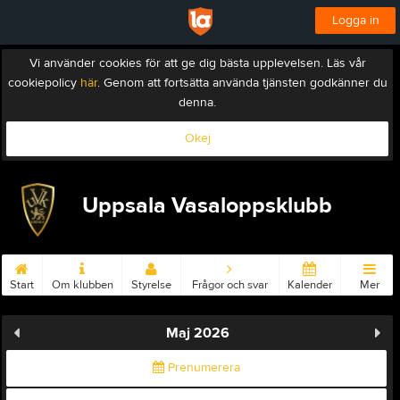
Logga in
Vi använder cookies för att ge dig bästa upplevelsen. Läs vår
cookiepolicy
här
. Genom att fortsätta använda tjänsten godkänner du
denna.
Okej
Uppsala Vasaloppsklubb
Start
Om klubben
Styrelse
Frågor och svar
Kalender
Mer
Maj 2026
Prenumerera