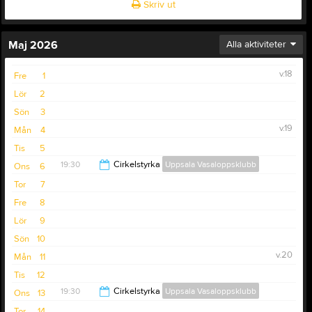
Skriv ut
Maj 2026
Alla aktiviteter
v.18
Fre
1
Lör
2
Sön
3
v.19
Mån
4
Tis
5
19:30
Cirkelstyrka
Uppsala Vasaloppsklubb
Ons
6
Tor
7
20:30
Fre
8
Lör
9
Sön
10
v.20
Mån
11
Tis
12
19:30
Cirkelstyrka
Uppsala Vasaloppsklubb
Ons
13
Tor
14