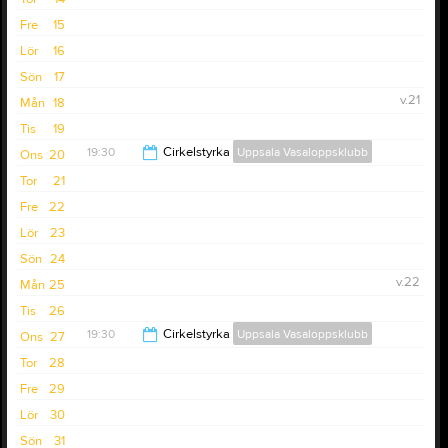
20:30
Fre
15
Lör
16
Sön
17
v.21
Mån
18
Tis
19
19:30
Cirkelstyrka
Uppsala Vasaloppsklubb
Ons
20
Tor
21
20:30
Fre
22
Lör
23
Sön
24
v.22
Mån
25
Tis
26
19:30
Cirkelstyrka
Uppsala Vasaloppsklubb
Ons
27
Tor
28
20:30
Fre
29
Lör
30
Sön
31