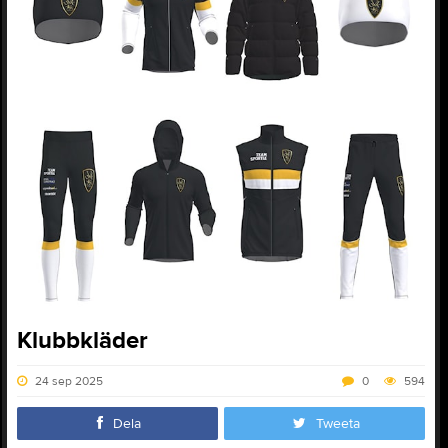
Klubbkläder
24 sep 2025
0
594
Dela
Tweeta