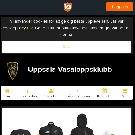
Logga in
Vi använder cookies för att ge dig bästa upplevelsen. Läs vår
cookiepolicy
här
. Genom att fortsätta använda tjänsten godkänner du
denna.
Okej
Uppsala Vasaloppsklubb
Start
Om klubben
Styrelse
Frågor och svar
Kalender
Mer