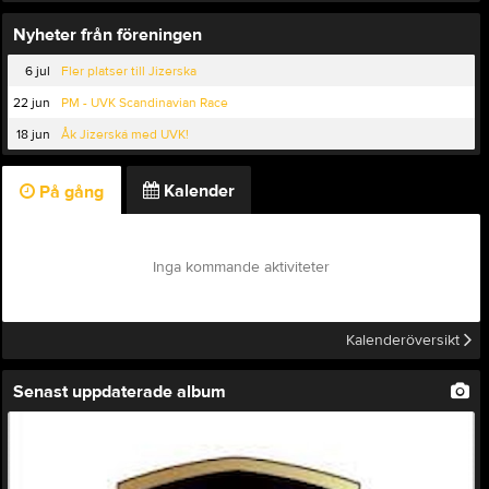
Nyheter från föreningen
6 jul
Fler platser till Jizerska
22 jun
PM - UVK Scandinavian Race
18 jun
Åk Jizerská med UVK!
Kalender
På gång
Inga kommande aktiviteter
Kalenderöversikt
Senast uppdaterade album